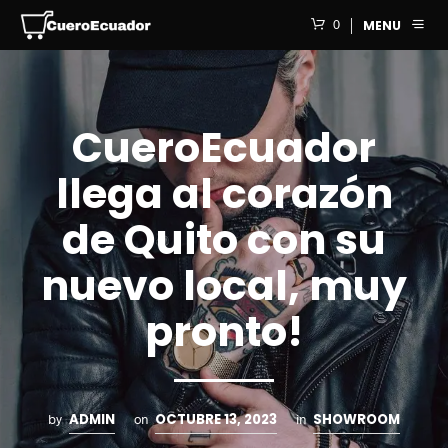
0
MENU
CueroEcuador
llega al corazón
de Quito con su
nuevo local, muy
pronto!
ADMIN
OCTUBRE 13, 2023
SHOWROOM
by
on
in