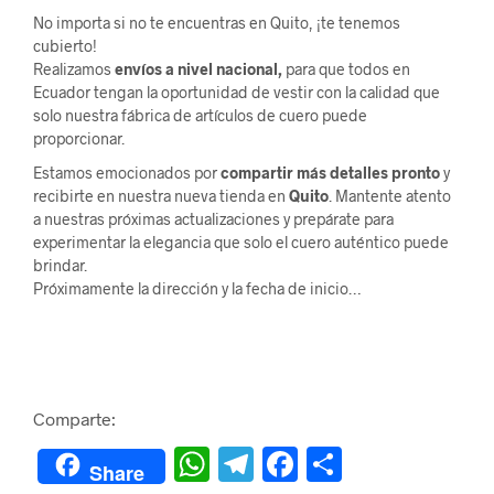
No importa si no te encuentras en Quito, ¡te tenemos
cubierto!
Realizamos
envíos a nivel nacional,
para que todos en
Ecuador tengan la oportunidad de vestir con la calidad que
solo nuestra fábrica de artículos de cuero puede
proporcionar.
Estamos emocionados por
compartir más detalles pronto
y
recibirte en nuestra nueva tienda en
Quito
. Mantente atento
a nuestras próximas actualizaciones y prepárate para
experimentar la elegancia que solo el cuero auténtico puede
brindar.
Próximamente la dirección y la fecha de inicio…
Comparte:
W
Te
F
C
Share