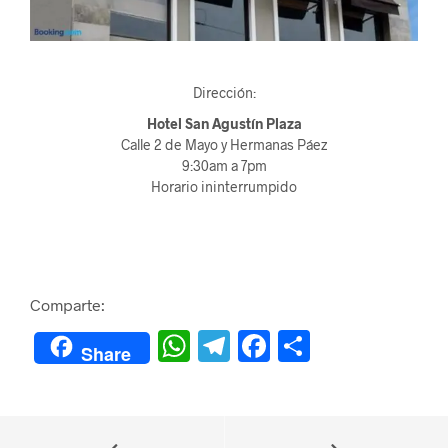
Dirección:
Hotel San Agustín Plaza
Calle 2 de Mayo y Hermanas Páez
9:30am a 7pm
Horario ininterrumpido
Comparte:
W
Te
F
C
Share
h
le
a
o
at
gr
c
m
s
a
e
p