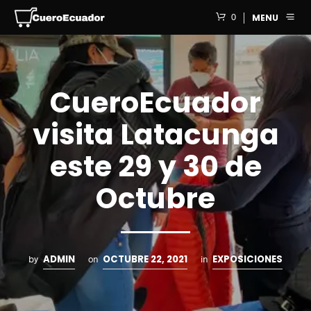
0
MENU
CueroEcuador
visita Latacunga
este 29 y 30 de
Octubre
ADMIN
OCTUBRE 22, 2021
EXPOSICIONES
by
on
in