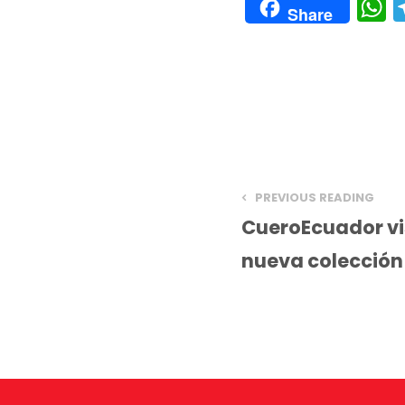
Share
h
a
s
A
p
p
PREVIOUS READING
CueroEcuador vi
nueva colección