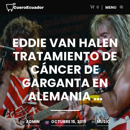
0
MENU
EDDIE VAN HALEN
TRATAMIENTO DE
CÁNCER DE
GARGANTA EN
ALEMANIA …
ADMIN
OCTUBRE 15, 2019
MUSIC
by
on
in