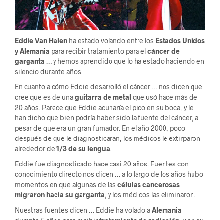
Eddie Van Halen
ha estado volando entre los
Estados Unidos
y Alemania
para recibir tratamiento para el
cáncer de
garganta
… y hemos aprendido que lo ha estado haciendo en
silencio durante años.
En cuanto a cómo Eddie desarrolló el cáncer … nos dicen que
cree que es de una
guitarra de metal
que usó hace más de
20 años. Parece que Eddie acunaría el pico en su boca, y le
han dicho que bien podría haber sido la fuente del cáncer, a
pesar de que era un gran fumador. En el año 2000, poco
después de que le diagnosticaran, los médicos le extirparon
alrededor de
1/3 de su lengua
.
Eddie fue diagnosticado hace casi 20 años. Fuentes con
conocimiento directo nos dicen … a lo largo de los años hubo
momentos en que algunas de las
células cancerosas
migraron hacia su garganta
, y los médicos las eliminaron.
Nuestras fuentes dicen … Eddie ha volado a
Alemania