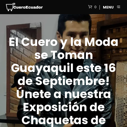
0
MENU
El Cuero y la Moda
se Toman
Guayaquil este 16
de Septiembre!
Únete a nuestra
Exposición de
Chaquetas de