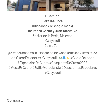
Dirección:
Fortune Hotel
(buscanos en Google maps)
Av Pedro Carbo y Juan Montalvo
Sector de la Perla, Malecón
Guayaquil
9am a 7pm
¡Te esperamos en la Exposición de Chaquetas de Cuero 2023
de CueroEcuador en Guayaquil!
#CueroEcuador
#ExposiciónDeCuero #ChaquetasDeCuero2023
#ModaEnCuero #EstiloMotociclista #DescuentosEspeciales
#Guayaquil
Comparte: