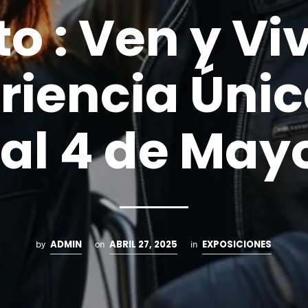
o : Ven y Vi
riencia Únic
 al 4 de May
ADMIN
ABRIL 27, 2025
EXPOSICIONES
by
on
in