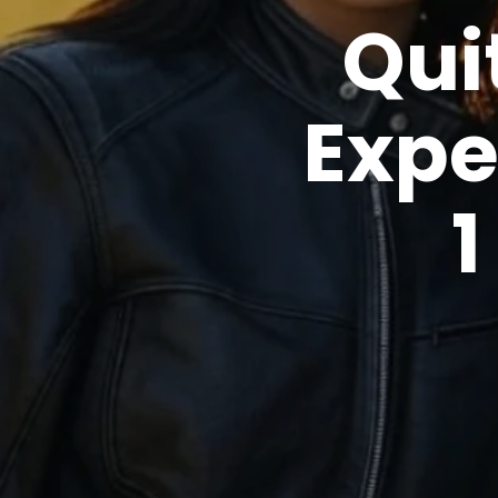
Quit
Expe
1