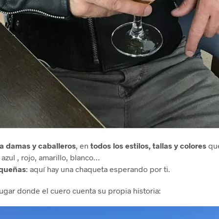
a damas y caballeros
, en
todos los estilos, tallas y colores
que
 azul , rojo, amarillo, blanco…
pequeñas
: aquí hay una chaqueta esperando por ti.
lugar donde el cuero cuenta su propia historia: