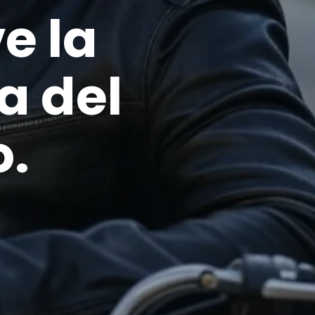
ve la
a del
o.