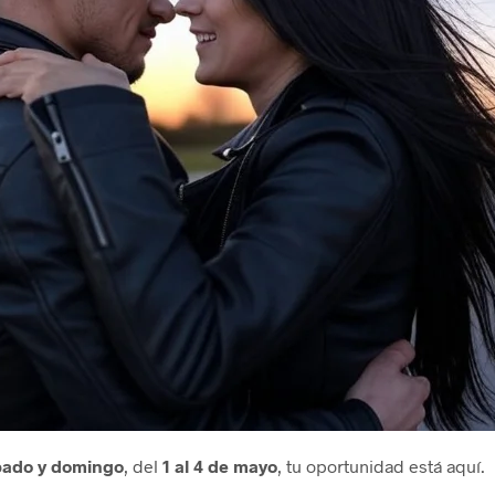
ábado y domingo
, del
1 al 4 de mayo
, tu oportunidad está aquí.