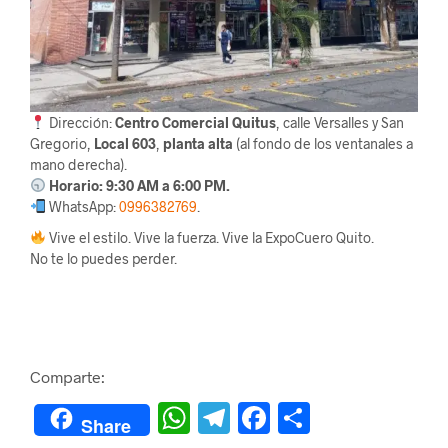
Dirección:
Centro Comercial Quitus
, calle Versalles y San
Gregorio,
Local 603
,
planta alta
(al fondo de los ventanales a
mano derecha).
Horario: 9:30 AM a 6:00 PM.
WhatsApp:
0996382769
.
Vive el estilo. Vive la fuerza. Vive la ExpoCuero Quito.
No te lo puedes perder.
Comparte:
W
Te
F
C
Share