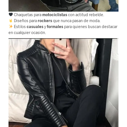
Chaquetas para
motociclistas
con actitud rebelde.
Diseños para
rockers
que nunca pasan de moda.
Estilos
casuales
y
formales
para quienes buscan destacar
en cualquier ocasión.