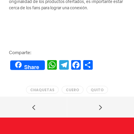
originalidad de los productos ofertados, es importante estar
cerca de los fans para lograr una conexión.
Comparte:
W
Te
F
C
Share
h
le
a
o
at
gr
c
m
CHAQUETAS
CUERO
QUITO
s
a
e
p
A
m
b
ar
p
o
tir
p
o
k