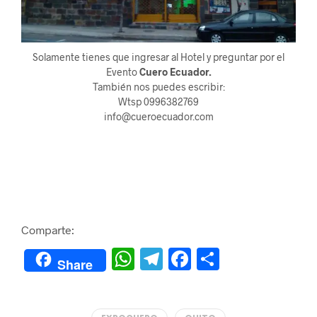
Solamente tienes que ingresar al Hotel y preguntar por el
Evento
Cuero Ecuador.
También nos puedes escribir:
Wtsp 0996382769
info@cueroecuador.com
Comparte:
W
Te
F
C
Share
h
le
a
o
at
gr
c
m