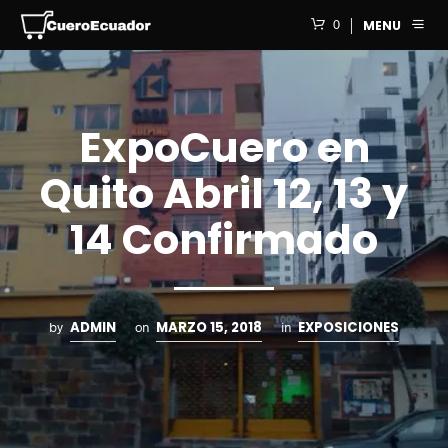
0
MENU
ExpoCuero en
Quito Abril 12, 13 y
14 Confirmado
ADMIN
MARZO 15, 2018
EXPOSICIONES
by
on
in