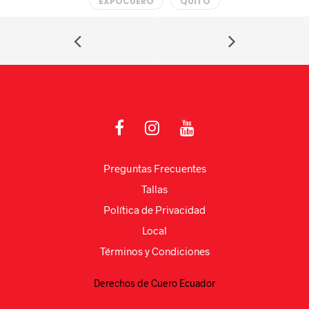
EXPOCUERO
QUITO
s
a
e
p
A
m
b
ar
p
o
tir
p
o
k
Preguntas Frecuentes
Tallas
Política de Privacidad
Local
Términos y Condiciones
Derechos de Cuero Ecuador