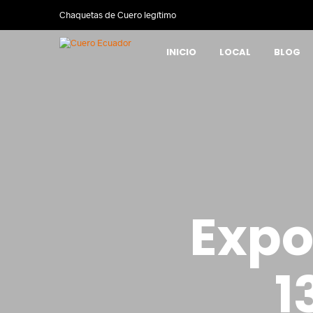
Chaquetas de Cuero legítimo
INICIO
LOCAL
BLOG
Exp
1