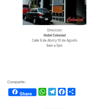
Dirección
Hotel Colonial
Calle 9 de Abril y 10 de Agosto
9am a 7pm
Comparte:
W
Te
F
C
Share
h
le
a
o
at
gr
c
m