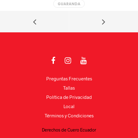
GUARANDA
s
a
e
p
A
m
b
ar
p
o
tir
p
o
k
Preguntas Frecuentes
Tallas
Política de Privacidad
Local
Términos y Condiciones
Derechos de Cuero Ecuador