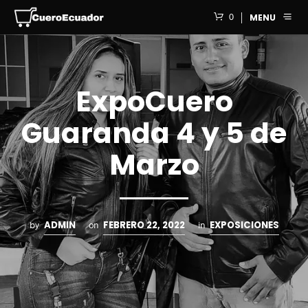
0
MENU
ExpoCuero
Guaranda 4 y 5 de
Marzo
ADMIN
FEBRERO 22, 2022
EXPOSICIONES
by
on
in