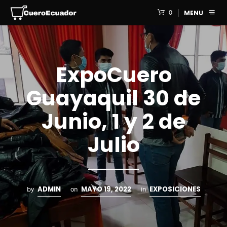
0
MENU
ExpoCuero
Guayaquil 30 de
Junio, 1 y 2 de
Julio
ADMIN
MAYO 19, 2022
EXPOSICIONES
by
on
in