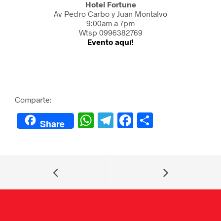
Hotel Fortune
Av Pedro Carbo y Juan Montalvo
9:00am a 7pm
Wtsp 0996382769
Evento aquí!
Comparte:
W
Te
F
C
Share
h
le
a
o
at
gr
c
m
s
a
e
p
A
m
b
ar
p
o
tir
p
o