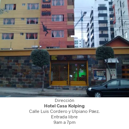
Dirección
Hotel Casa Kolping
Calle Luis Cordero y Ulpiano Páez.
Entrada libre
9am a 7pm