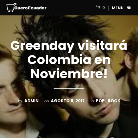
0
MENU
Greenday visitará
Colombia en
Noviembre!
ADMIN
AGOSTO 9, 2017
POP
ROCK
by
on
in
,