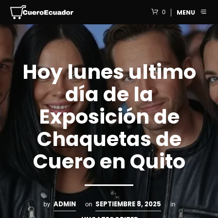
0
MENU
Hoy lunes ultimo
día de la
Exposición de
Chaquetas de
Cuero en Quito
ADMIN
SEPTIEMBRE 8, 2025
by
on
in