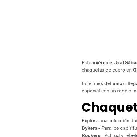
Este
miércoles 5 al Sába
chaquetas de cuero en
Q
En el mes del
amor
, lle
especial con un regalo in
Chaqueta
Explora una colección ún
Bykers
– Para los espírit
Rockers
– Actitud y rebe