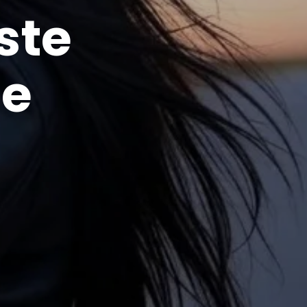
ste
de