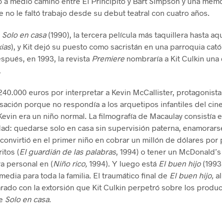
to a medio camino entre El Principito y Bart Simpson y una mem
e no le faltó trabajo desde su debut teatral con cuatro años.
ó
Solo en casa
(1990), la tercera película más taquillera hasta 
xias
), y Kit dejó su puesto como sacristán en una parroquia cató
spués, en 1993, la revista
Premiere
nombraría a Kit Culkin una
.
40.000 euros por interpretar a Kevin McCallister, protagonist
ación porque no respondía a los arquetipos infantiles del ci
evin era un niño normal. La filmografía de Macaulay consistía 
dad: quedarse solo en casa sin supervisión paterna, enamorars
e convirtió en el primer niño en cobrar un millón de dólares por p
itos (
El guardián de las palabras
, 1994) o tener un McDonald’s
a personal en (
Niño rico,
1994). Y luego está
El buen hijo
(1993
media para toda la familia. El traumático final de
El buen hijo,
al
ado con la extorsión que Kit Culkin perpetró sobre los product
ue
Solo en casa.