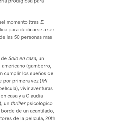
oria prodigiosa para
aquel momento (tras
E.
lica para dedicarse a ser
 de las 50 personas más
a de
Solo en casa,
un
ne americano (gamberro,
en cumplir los sueños de
e por primera vez (
Mi
elícula), vivir aventuras
 en casa y a Claudia
), un
thriller
psicológico
 borde de un acantilado,
ores de la película, 20th