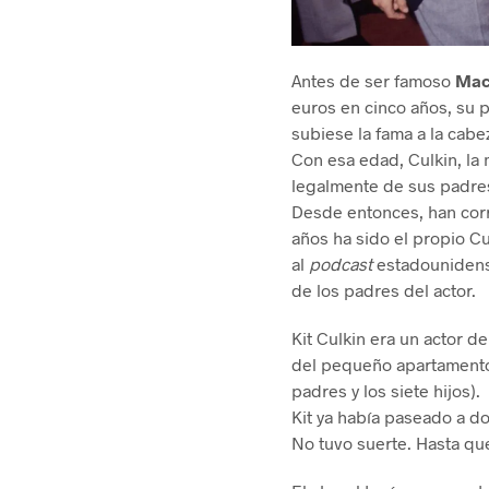
Antes de ser famoso
Mac
euros en cinco años, su 
subiese la fama a la cab
Con esa edad, Culkin, la 
legalmente de sus padres
Desde entonces, han corri
años ha sido el propio C
al
podcast
estadounidense
de los padres del actor.
Kit Culkin era un actor de
del pequeño apartamento 
padres y los siete hijos).
Kit ya había paseado a do
No tuvo suerte. Hasta qu