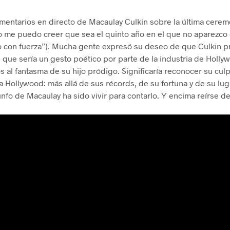
omentarios en directo de Macaulay Culkin sobre la última cerem
“No me puedo creer que sea el quinto año en el que no aparezc
o con fuerza”). Mucha gente expresó su deseo de que Culkin pr
s que sería un gesto poético por parte de la industria de Holl
jos al fantasma de su hijo pródigo. Significaría reconocer su cu
 Hollywood: más allá de sus récords, de su fortuna y de su lug
unfo de Macaulay ha sido vivir para contarlo. Y encima reírse de