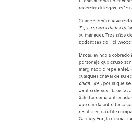
El chaval tenía un encan
recordar diálogos, así qu
Cuando tenía nueve rod
T.
y
La guerra de las gala
su mánager. Tres años de
poderosas de Hollywood
Macaulay había cobrado 2
personaje que causó sens
marginado o repelente). K
cualquier chaval de su e
chica
, 1991, por la que s
dentro de sus libros favor
Schiffer como entrenador
que chirría entre tanta co
resulta entrañable compar
Century Fox, la misma q