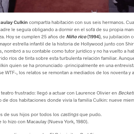
aulay Culkin
compartía habitación con sus seis hermanos. Cu
padre le seguía obligando a dormir en el sofá de su propia man
eza. Hoy se cumplen 25 años de
Niño rico
(1994)
, su jubilación 
mayor estrella infantil de la historia de Hollywood junto con Sh
, nombró a su contable como tutor jurídico y no ha vuelto a ha
do ríos de tinta sobre esta turbulenta relación familiar. Aunqu
ulkin quien se ha pronunciado –principalmente en una entrevis
 WTF–, los relatos se remontan a mediados de los noventa y 
 teatro frustrado: llegó a actuar con Laurence Olivier en
Becket
de dos habitaciones donde vivía la familia Culkin: nueve miem
s de sus hijos por todos los
castings
que pudo.
e lo hizo con Macaulay (Nueva York, 1980).