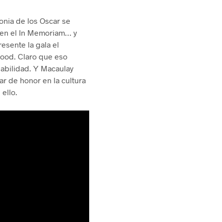
onia de los Oscar se
o en el In Memoriam… y
esente la gala el
ywood. Claro que eso
lpabilidad. Y Macaulay
ar de honor en la cultura
 ello.