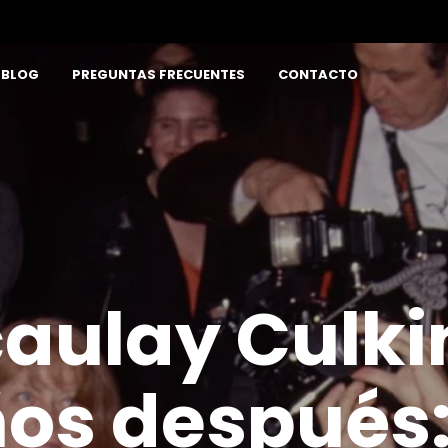
BLOG
PREGUNTAS FRECUENTES
CONTACTO
aulay Culkin
os después: