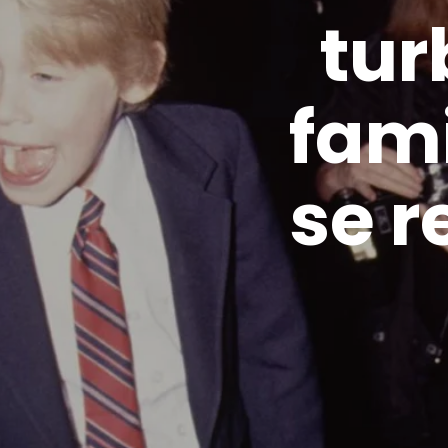
tur
fami
se r