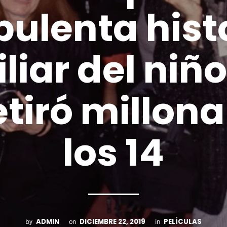
bulenta hist
liar del niñ
etiró millona
los 14
ADMIN
DICIEMBRE 22, 2019
PELÍCULAS
by
on
in