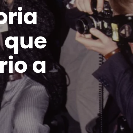
oria
o que
rio a