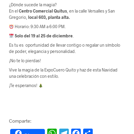
¿Dónde sucede la magia?
En el
Centro Comercial Quitus
, en la calle Versalles y San
Gregorio,
local 603, planta alta.
Horario: 9:30 AM a 6:00 PM.
Solo del 19 al 25 de diciembre
.
Es tu es oportunidad de llevar contigo o regalar un símbolo
de poder, elegancia y personalidad.
¡No te lo pierdas!
Vive la magia de la ExpoCuero Quito y haz de esta Navidad
una celebración con estilo.
¡Te esperamos!
Comparte:
W
Te
F
C