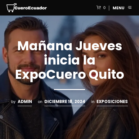
0
MENU
Mañana Jueves
inicia la
ExpoCuero Quito
ADMIN
DICIEMBRE 18, 2024
EXPOSICIONES
by
on
in