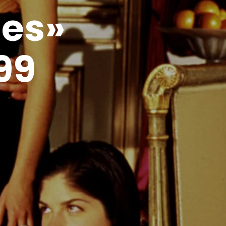
les»
99