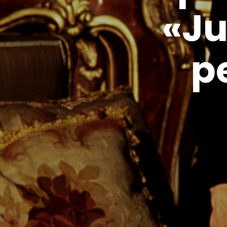
«Ju
p