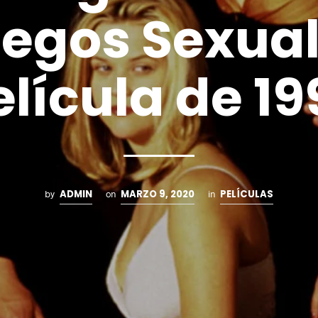
egos Sexua
elícula de 19
ADMIN
MARZO 9, 2020
PELÍCULAS
by
on
in