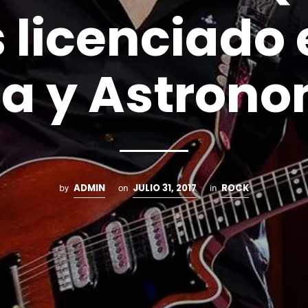
 licenciado
ca y Astron
ADMIN
JULIO 31, 2017
ROCK
by
on
in