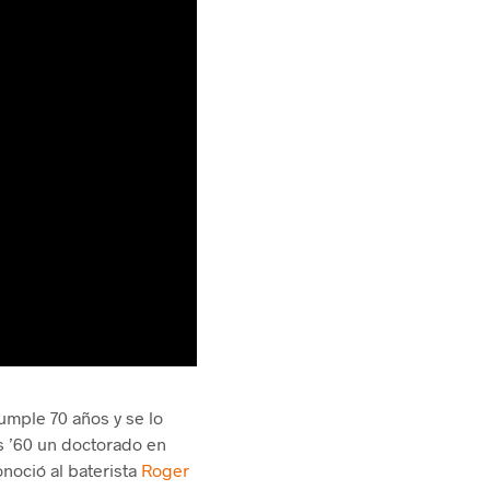
umple 70 años y se lo
s ’60 un doctorado en
onoció al baterista
Roger