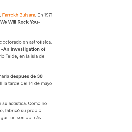
,
Farrokh Bulsara
. En 1971
«We Will Rock You
«,
doctorado en astrofísica,
 «
An Investigation of
o Teide, en la isla de
marla
después de 30
l la tarde del 14 de mayo
n su acústica. Como no
o, fabricó su propio
eguir un sonido más