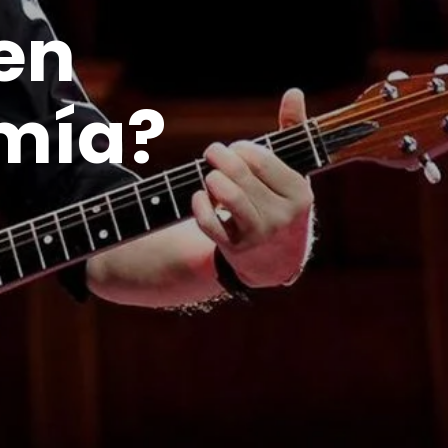
 en
omía?