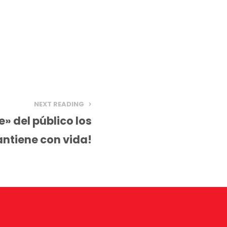
NEXT READING
» del público los
ntiene con vida!