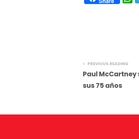
Share
h
a
s
A
p
p
PREVIOUS READING
Paul McCartney 
sus 75 años