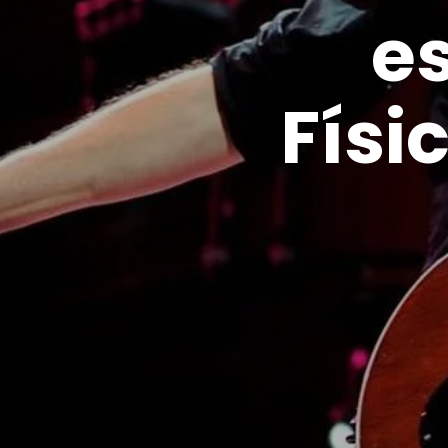
es
Físi