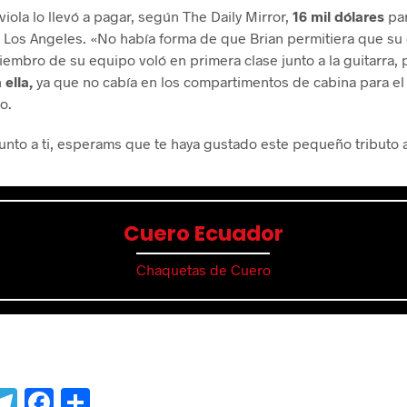
viola lo llevó a pagar, según The Daily Mirror,
16 mil dólares
par
 Los Angeles. «No había forma de que Brian permitiera que su g
embro de su equipo voló en primera clase junto a la guitarra,
ella,
ya que no cabía en los compartimentos de cabina para el
o.
nto a ti, esperams que te haya gustado este pequeño tributo a
Cuero Ecuador
Chaquetas de Cuero
W
Te
F
C