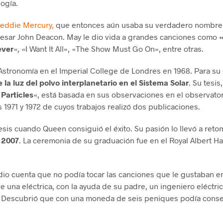
logía.
eddie Mercury,
que entonces aún usaba su verdadero nombre
resar John Deacon. May le dio vida a grandes canciones como
ever
«, «I Want It All», «The Show Must Go On», entre otras.
 Astronomía en el Imperial College de Londres en 1968. Para su 
e la luz del polvo interplanetario en el Sistema Solar
. Su tesis,
Particles
«, está basada en sus observaciones en el observatori
s 1971 y 1972 de cuyos trabajos realizó dos publicaciones.
esis cuando Queen consiguió el éxito. Su pasión lo llevó a reto
 2007
. La ceremonia de su graduación fue en el Royal Albert Hal
dio cuenta que no podía tocar las canciones que le gustaban e
e una eléctrica, con la ayuda de su padre, un ingeniero eléctric
. Descubrió que con una moneda de seis peniques podía cons