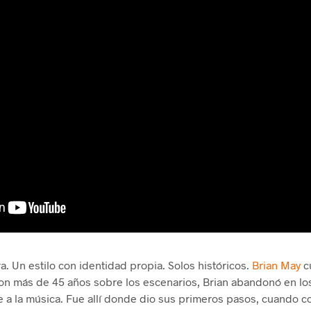
ra. Un estilo con identidad propia. Solos históricos.
Brian May
c
Con más de 45 años sobre los escenarios, Brian abandonó en lo
e a la música. Fue allí donde dio sus primeros pasos, cuando c