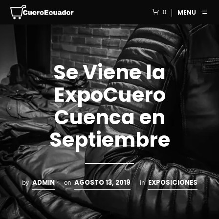
0
MENU
Se Viene la
ExpoCuero
Cuenca en
Septiembre
ADMIN
AGOSTO 13, 2019
EXPOSICIONES
by
on
in