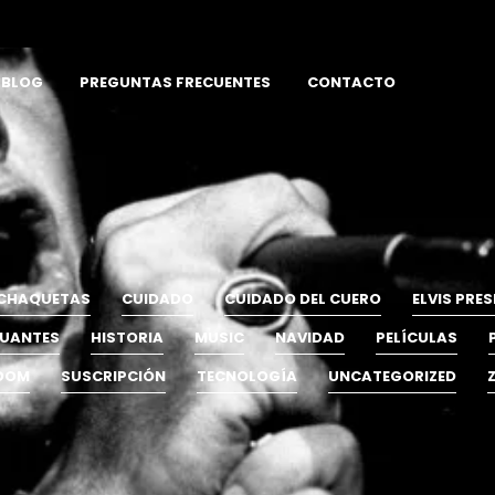
BLOG
PREGUNTAS FRECUENTES
CONTACTO
CHAQUETAS
CUIDADO
CUIDADO DEL CUERO
ELVIS PRES
UANTES
HISTORIA
MUSIC
NAVIDAD
PELÍCULAS
OOM
SUSCRIPCIÓN
TECNOLOGÍA
UNCATEGORIZED