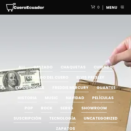
0
MENU
ALL
CALZADO
CHAQUETAS
CUIDADO
CUIDADO DEL CUERO
ELVIS PRESLEY
EXPOSICIONES
FREDDIE MERCURY
GUANTES
HISTORIA
MUSIC
NAVIDAD
PELÍCULAS
POP
ROCK
SERIES
SHOWROOM
SUSCRIPCIÓN
TECNOLOGÍA
UNCATEGORIZED
ZAPATOS