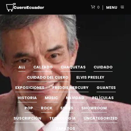
0
MENU
ALL
CALZADO
CHAQUETAS
CUIDADO
CUIDADO DEL CUERO
ELVIS PRESLEY
EXPOSICIONES
FREDDIE MERCURY
GUANTES
HISTORIA
MUSIC
NAVIDAD
PELÍCULAS
POP
ROCK
SERIES
SHOWROOM
SUSCRIPCIÓN
TECNOLOGÍA
UNCATEGORIZED
ZAPATOS