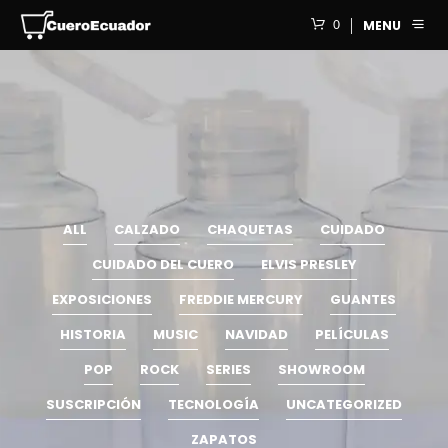
0
MENU
ALL
CALZADO
CHAQUETAS
CUIDADO
CUIDADO DEL CUERO
ELVIS PRESLEY
EXPOSICIONES
FREDDIE MERCURY
GUANTES
HISTORIA
MUSIC
NAVIDAD
PELÍCULAS
POP
ROCK
SERIES
SHOWROOM
SUSCRIPCIÓN
TECNOLOGÍA
UNCATEGORIZED
ZAPATOS