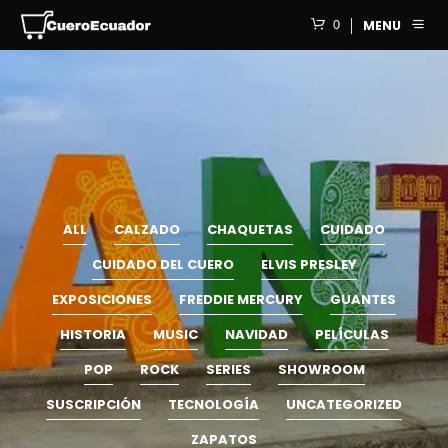
0
MENU
ALL
CALZADO
CHAQUETAS
CUIDADO
CUIDADO DEL CUERO
ELVIS PRESLEY
EXPOSICIONES
FREDDIE MERCURY
GUANTES
HISTORIA
MUSIC
NAVIDAD
PELÍCULAS
POP
ROCK
SERIES
SHOWROOM
SUSCRIPCIÓN
TECNOLOGÍA
UNCATEGORIZED
ZAPATOS