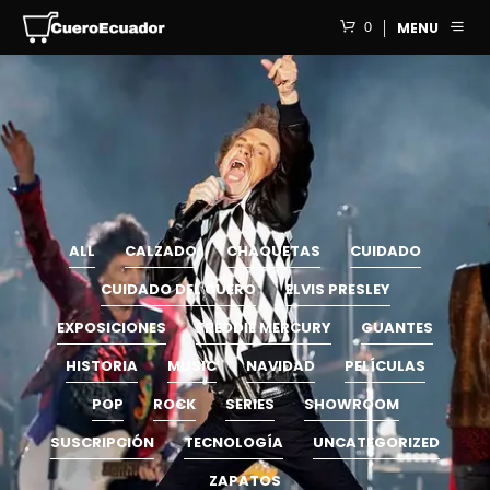
0
MENU
ALL
CALZADO
CHAQUETAS
CUIDADO
CUIDADO DEL CUERO
ELVIS PRESLEY
EXPOSICIONES
FREDDIE MERCURY
GUANTES
HISTORIA
MUSIC
NAVIDAD
PELÍCULAS
POP
ROCK
SERIES
SHOWROOM
SUSCRIPCIÓN
TECNOLOGÍA
UNCATEGORIZED
ZAPATOS