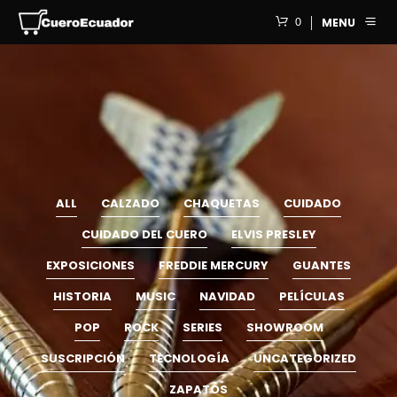
0
MENU
ALL
CALZADO
CHAQUETAS
CUIDADO
CUIDADO DEL CUERO
ELVIS PRESLEY
EXPOSICIONES
FREDDIE MERCURY
GUANTES
HISTORIA
MUSIC
NAVIDAD
PELÍCULAS
POP
ROCK
SERIES
SHOWROOM
SUSCRIPCIÓN
TECNOLOGÍA
UNCATEGORIZED
ZAPATOS