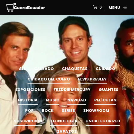
0
MENU
ALL
CALZADO
CHAQUETAS
CUIDADO
CUIDADO DEL CUERO
ELVIS PRESLEY
EXPOSICIONES
FREDDIE MERCURY
GUANTES
HISTORIA
MUSIC
NAVIDAD
PELÍCULAS
POP
ROCK
SERIES
SHOWROOM
SUSCRIPCIÓN
TECNOLOGÍA
UNCATEGORIZED
ZAPATOS