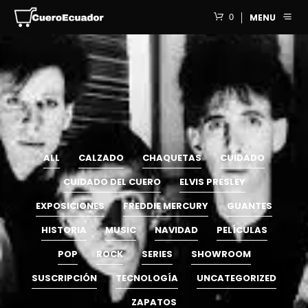
0
MENU
ALL
CALZADO
CHAQUETAS
CUIDADO
CUIDADO DEL CUERO
ELVIS PRESLEY
EXPOSICIONES
FREDDIE MERCURY
GUANTES
HISTORIA
MUSIC
NAVIDAD
PELÍCULAS
POP
ROCK
SERIES
SHOWROOM
SUSCRIPCIÓN
TECNOLOGÍA
UNCATEGORIZED
ZAPATOS