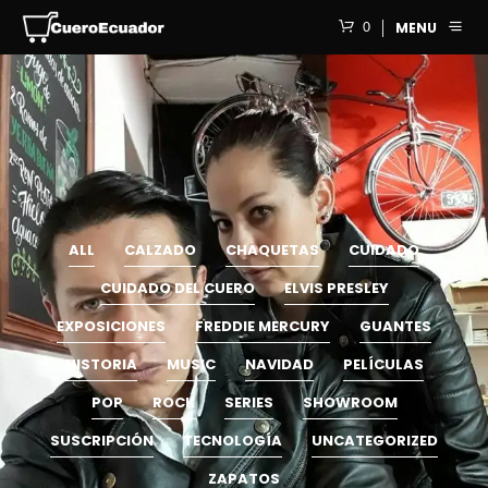
0
MENU
ALL
CALZADO
CHAQUETAS
CUIDADO
CUIDADO DEL CUERO
ELVIS PRESLEY
EXPOSICIONES
FREDDIE MERCURY
GUANTES
HISTORIA
MUSIC
NAVIDAD
PELÍCULAS
POP
ROCK
SERIES
SHOWROOM
SUSCRIPCIÓN
TECNOLOGÍA
UNCATEGORIZED
ZAPATOS