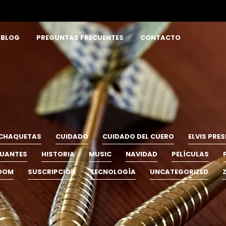
BLOG
PREGUNTAS FRECUENTES
CONTACTO
CHAQUETAS
CUIDADO
CUIDADO DEL CUERO
ELVIS PRES
UANTES
HISTORIA
MUSIC
NAVIDAD
PELÍCULAS
OOM
SUSCRIPCIÓN
TECNOLOGÍA
UNCATEGORIZED