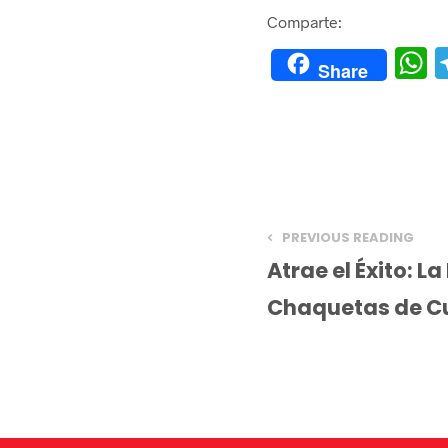
Comparte:
Share
h
a
s
A
p
PREVIOUS READING
p
Atrae el Éxito: L
Chaquetas de Cu