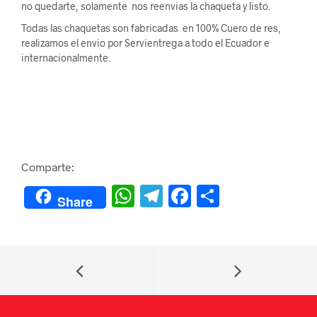
no quedarte, solamente nos reenvias la chaqueta y listo.
Todas las chaquetas son fabricadas en 100% Cuero de res,
realizamos el envio por Servientrega a todo el Ecuador e
internacionalmente.
Comparte:
W
Te
F
C
Share
h
le
a
o
at
gr
c
m
s
a
e
p
A
m
b
ar
p
o
tir