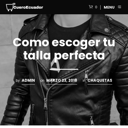
0
MENU
Como escoger tu
talla perfecta
ADMIN
MARZO 23, 2018
CHAQUETAS
by
on
in