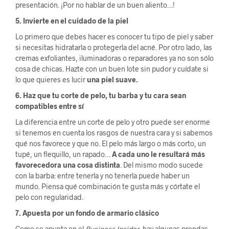
presentación. ¡Por no hablar de un buen aliento…!
5. Invierte en el cuidado de la piel
Lo primero que debes hacer es conocer tu tipo de piel y saber
si necesitas hidratarla o protegerla del acné. Por otro lado, las
cremas exfoliantes, iluminadoras o reparadores ya no son sólo
cosa de chicas. Hazte con un buen lote sin pudor y cuídate si
lo que quieres es lucir
una piel suave.
6. Haz que tu corte de pelo, tu barba y tu cara sean
compatibles entre sí
La diferencia entre un corte de pelo y otro puede ser enorme
si tenemos en cuenta los rasgos de nuestra cara y si sabemos
qué nos favorece y que no. El pelo más largo o más corto, un
tupé, un flequillo, un rapado…
A cada uno le resultará más
favorecedora una cosa distinta
. Del mismo modo sucede
con la barba: entre tenerla y no tenerla puede haber un
mundo. Piensa qué combinación te gusta más y córtate el
pelo con regularidad.
7. Apuesta por un fondo de armario clásico
Como se apunta en el
Business Insider
, hay algunas prendas