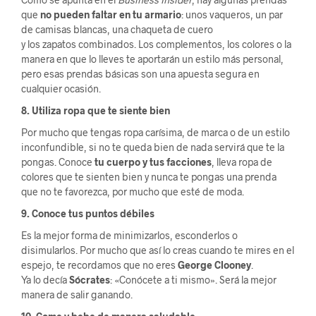
que
no pueden faltar en tu armario
: unos vaqueros, un par
de camisas blancas, una chaqueta de cuero
y los zapatos combinados. Los complementos, los colores o la
manera en que lo lleves te aportarán un estilo más personal,
pero esas prendas básicas son una apuesta segura en
cualquier ocasión.
8. Utiliza ropa que te siente bien
Por mucho que tengas ropa carísima, de marca o de un estilo
inconfundible, si no te queda bien de nada servirá que te la
pongas. Conoce
tu cuerpo y tus facciones
, lleva ropa de
colores que te sienten bien y nunca te pongas una prenda
que no te favorezca, por mucho que esté de moda.
9. Conoce tus puntos débiles
Es la mejor forma de minimizarlos, esconderlos o
disimularlos. Por mucho que así lo creas cuando te mires en el
espejo, te recordamos que no eres
George Clooney
.
Ya lo decía
Sócrates
: «Conócete a ti mismo». Será la mejor
manera de salir ganando.