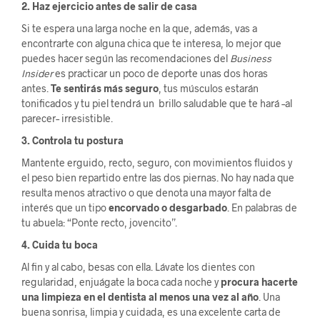
2. Haz ejercicio antes de salir de casa
Si te espera una larga noche en la que, además, vas a
encontrarte con alguna chica que te interesa, lo mejor que
puedes hacer según las recomendaciones del
Business
Insider
es practicar un poco de deporte unas dos horas
antes.
Te sentirás más seguro
, tus músculos estarán
tonificados y tu piel tendrá un brillo saludable que te hará ­–al
parecer– irresistible.
3. Controla tu postura
Mantente erguido, recto, seguro, con movimientos fluidos y
el peso bien repartido entre las dos piernas. No hay nada que
resulta menos atractivo o que denota una mayor falta de
interés que un tipo
encorvado o desgarbado
. En palabras de
tu abuela: “Ponte recto, jovencito”.
4. Cuida tu boca
Al fin y al cabo, besas con ella. Lávate los dientes con
regularidad, enjuágate la boca cada noche y
procura hacerte
una limpieza en el dentista al menos una vez al año
. Una
buena sonrisa, limpia y cuidada, es una excelente carta de