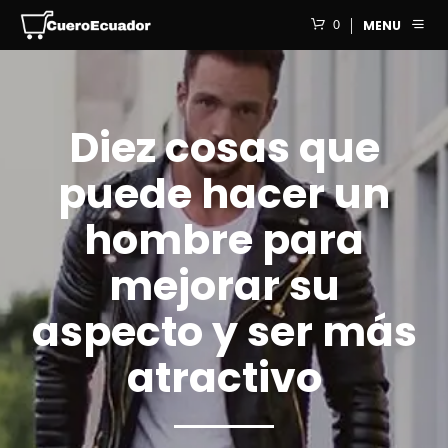
0
MENU
Diez cosas que
puede hacer un
hombre para
mejorar su
aspecto y ser más
atractivo