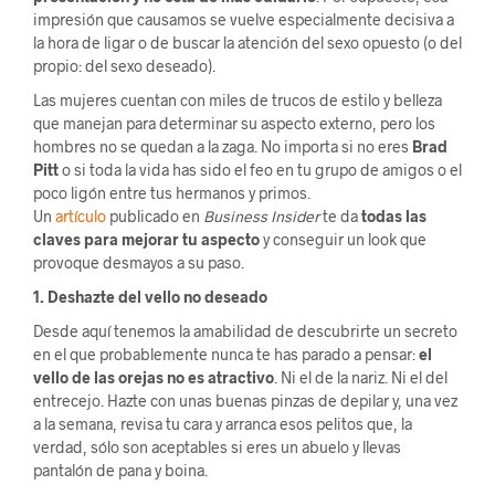
impresión que causamos se vuelve especialmente decisiva a
la hora de ligar o de buscar la atención del sexo opuesto (o del
propio: del sexo deseado).
Las mujeres cuentan con miles de trucos de estilo y belleza
que manejan para determinar su aspecto externo, pero los
hombres no se quedan a la zaga. No importa si no eres
Brad
Pitt
o si toda la vida has sido el feo en tu grupo de amigos o el
poco ligón entre tus hermanos y primos.
Un
artículo
publicado en
Business Insider
te da
todas las
claves para mejorar tu aspecto
y conseguir un look que
provoque desmayos a su paso.
1. Deshazte del vello no deseado
Desde aquí tenemos la amabilidad de descubrirte un secreto
en el que probablemente nunca te has parado a pensar:
el
vello de las orejas no es atractivo
. Ni el de la nariz. Ni el del
entrecejo. Hazte con unas buenas pinzas de depilar y, una vez
a la semana, revisa tu cara y arranca esos pelitos que, la
verdad, sólo son aceptables si eres un abuelo y llevas
pantalón de pana y boina.