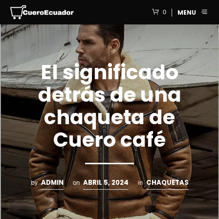
0
MENU
El significado
detrás de una
chaqueta de
Cuero café
ADMIN
ABRIL 5, 2024
CHAQUETAS
by
on
in