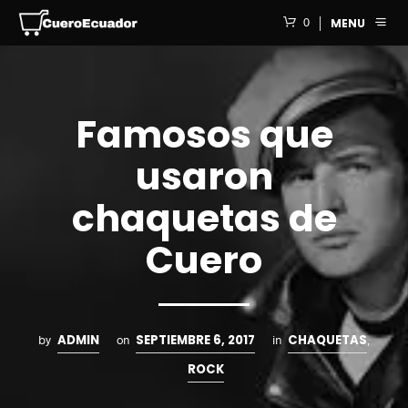
0
MENU
Famosos que
usaron
chaquetas de
Cuero
ADMIN
SEPTIEMBRE 6, 2017
CHAQUETAS
by
on
in
,
ROCK