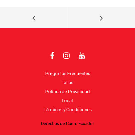
at
gr
c
m
s
a
e
p
A
m
b
ar
p
o
tir
p
o
k
Preguntas Frecuentes
Tallas
Política de Privacidad
Local
Términos y Condiciones
Derechos de Cuero Ecuador