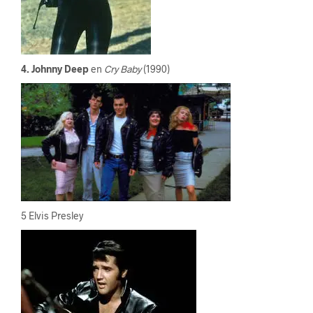
4. Johnny Deep
en
Cry Baby
(1990)
5 Elvis Presley