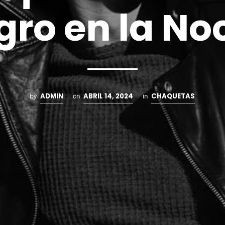
gro en la No
ADMIN
ABRIL 14, 2024
CHAQUETAS
by
on
in