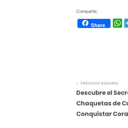
Comparte:
Share
h
a
s
A
p
p
PREVIOUS READING
Descubre el Secr
Chaquetas de C
Conquistar Cor