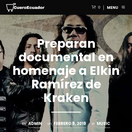
0
MENU
Preparan
documental en
homenaje a Elkin
Ramírez de
Kraken
ADMIN
FEBRERO 8, 2019
MUSIC
by
on
in