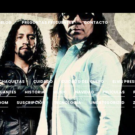
BLOG
PREGUNTAS FRECUENTES
CONTACTO
CHAQUETAS
CUIDADO
CUIDADO DEL CUERO
ELVIS PRES
UANTES
HISTORIA
MUSIC
NAVIDAD
PELÍCULAS
OOM
SUSCRIPCIÓN
TECNOLOGÍA
UNCATEGORIZED