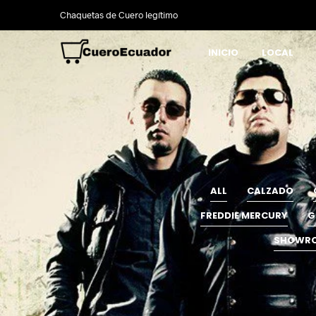
Chaquetas de Cuero legítimo
INICIO
LOCAL
ALL
CALZADO
FREDDIE MERCURY
G
SHOWR