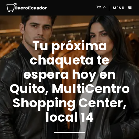
0
MENU
Tu próxima
chaqueta te
espera hoy en
Quito, MultiCentro
Shopping Center,
local 14