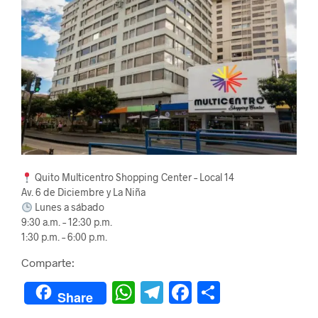
Quito Multicentro Shopping Center – Local 14
Av. 6 de Diciembre y La Niña
Lunes a sábado
9:30 a.m. – 12:30 p.m.
1:30 p.m. – 6:00 p.m.
Comparte:
W
Te
F
C
Share
h
le
a
o