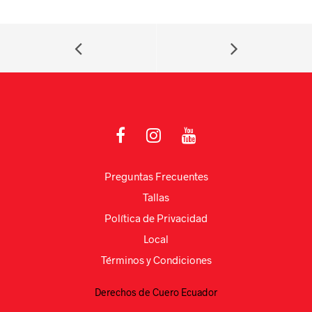
at
gr
c
m
s
a
e
p
A
m
b
ar
p
o
tir
p
o
k
Preguntas Frecuentes
Tallas
Política de Privacidad
Local
Términos y Condiciones
Derechos de Cuero Ecuador