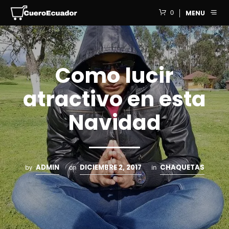
0
MENU
Como lucir
atractivo en esta
Navidad
ADMIN
DICIEMBRE 2, 2017
CHAQUETAS
by
on
in