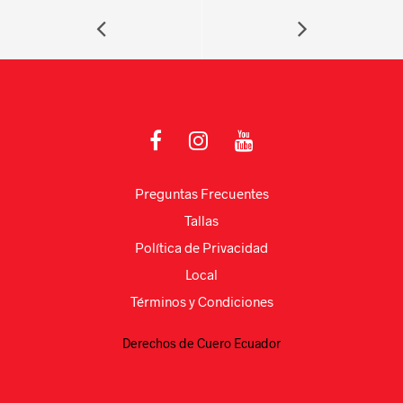
A
m
b
ar
p
o
tir
p
o
k
Preguntas Frecuentes
Tallas
Política de Privacidad
Local
Términos y Condiciones
Derechos de Cuero Ecuador