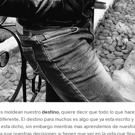
nes moldean nuestro
destino
, quiere decir que todo lo que hace
diferente. El destino para muchos es algo que ya esta escrito 
a esta dicho, sin embargo mientras mas aprendemos de nuestr
a que nuestras decisiones si tienen que ver en la vida que lle