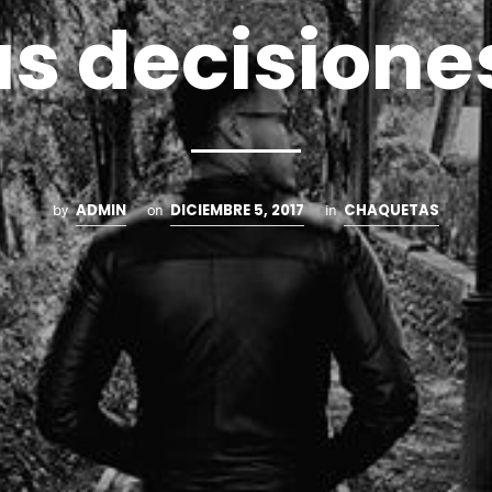
us decisione
ADMIN
DICIEMBRE 5, 2017
CHAQUETAS
by
on
in