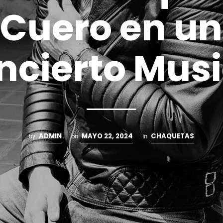
Cuero en un
ncierto Musi
ADMIN
MAYO 22, 2024
CHAQUETAS
by
on
in