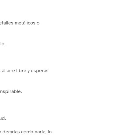
talles metálicos o
lo.
al aire libre y esperas
anspirable.
ud.
o decidas combinarla, lo