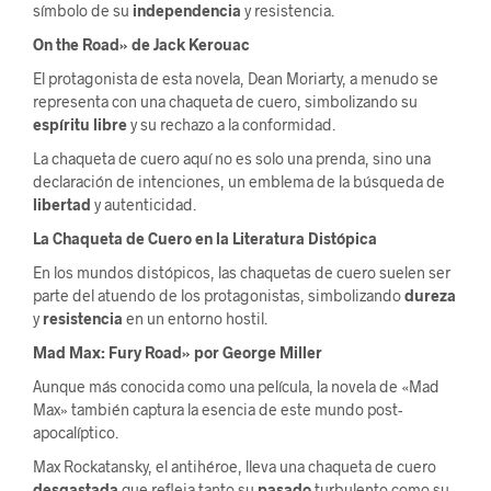
símbolo de su
independencia
y resistencia.
On the Road» de Jack Kerouac
El protagonista de esta novela, Dean Moriarty, a menudo se
representa con una chaqueta de cuero, simbolizando su
espíritu libre
y su rechazo a la conformidad.
La chaqueta de cuero aquí no es solo una prenda, sino una
declaración de intenciones, un emblema de la búsqueda de
libertad
y autenticidad.
La Chaqueta de Cuero en la Literatura Distópica
En los mundos distópicos, las chaquetas de cuero suelen ser
parte del atuendo de los protagonistas, simbolizando
dureza
y
resistencia
en un entorno hostil.
Mad Max: Fury Road» por George Miller
Aunque más conocida como una película, la novela de «Mad
Max» también captura la esencia de este mundo post-
apocalíptico.
Max Rockatansky, el antihéroe, lleva una chaqueta de cuero
desgastada
que refleja tanto su
pasado
turbulento como su