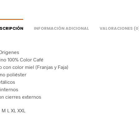
SCRIPCIÓN
INFORMACIÓN ADICIONAL
VALORACIONES (0
Origenes
ino 100% Color Café
con color miel (Franjas y Faja)
rno poliéster
tálicos
 internos
on cierres externos
S M L XL XXL