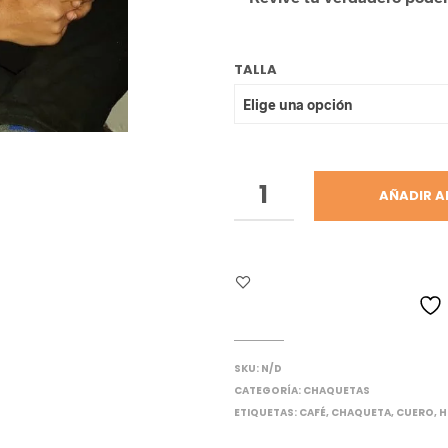
p
d
TALLA
$
h
$
AÑADIR A
SKU:
N/D
CATEGORÍA:
CHAQUETAS
ETIQUETAS:
CAFÉ
,
CHAQUETA
,
CUERO
,
H