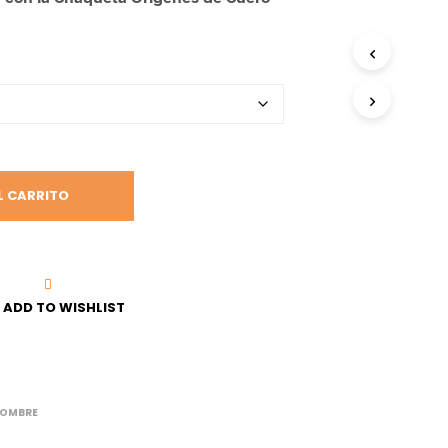
recios:
esde
125.00
asta
135.00
L CARRITO
ADD TO WISHLIST
OMBRE