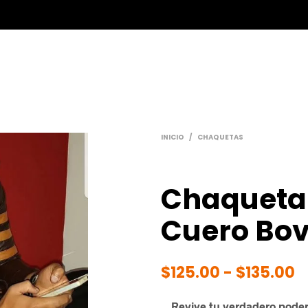
BLOG
PREGUNTAS FRECUENTES
CONTACTO
INICIO
/
CHAQUETAS
Chaqueta
Cuero Bov
R
$
125.00
-
$
135.00
d
Revive tu verdadero poder