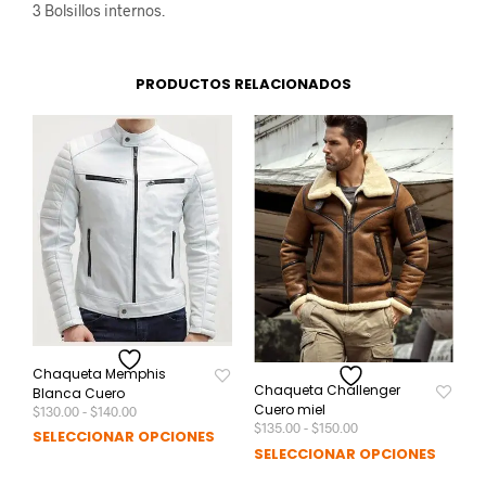
3 Bolsillos internos.
PRODUCTOS RELACIONADOS
Chaqueta Memphis
Chaqueta Challenger
Blanca Cuero
Rango
Cuero miel
$
130.00
-
$
140.00
Rango
de
$
135.00
-
$
150.00
Este
SELECCIONAR OPCIONES
de
precios:
Este
SELECCIONAR OPCIONES
producto
precios:
desde
prod
desde
$130.00
tiene