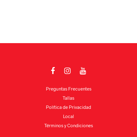
Las
opciones
se
pueden
elegir
en
la
página
de
producto
Preguntas Frecuentes
Tallas
Política de Privacidad
Local
Términos y Condiciones