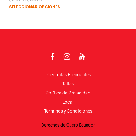
de
Este
SELECCIONAR OPCIONES
precios:
producto
desde
$120.00
tiene
hasta
múltiples
$140.00
variantes.
Las
opciones
se
pueden
elegir
en
Preguntas Frecuentes
la
página
Tallas
de
Política de Privacidad
producto
Local
Términos y Condiciones
Derechos de Cuero Ecuador