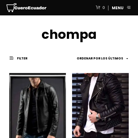
0
MENU
chompa
FILTER